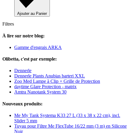
Ajouter au Panier
Filtres
À lire sur notre blog:
Gamme d'engrais ARKA
Olibetta, c'est par exemple:
Dennerle
Dennerle Plants Anubias barteri XXL
Zoo Med Lampe à Clip + Grille de Protection
daytime Glare Protection - matrix
Amtra Nanotank System 30
Nouveaux produits:
Me My Tank Systema K33 27 L (33 x 38 x 22 cm), incl.
Slider 5 mm
Tuyau pour Filtre Me FlexTube 16/22 mm (3 m) en Silicone
Noir