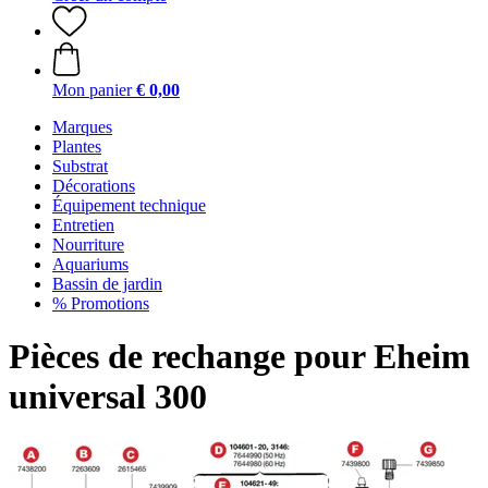
Mon panier
€ 0,00
Marques
Plantes
Substrat
Décorations
Équipement technique
Entretien
Nourriture
Aquariums
Bassin de jardin
% Promotions
Pièces de rechange pour Eheim
universal 300