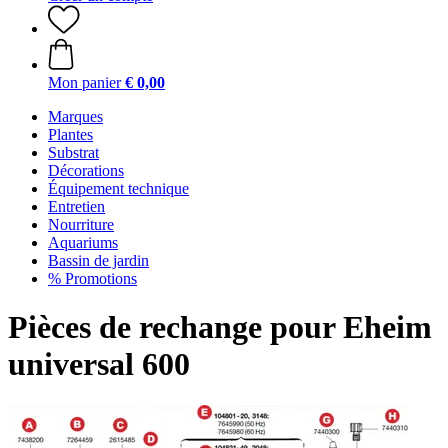
Mon panier
€ 0,00
Marques
Plantes
Substrat
Décorations
Équipement technique
Entretien
Nourriture
Aquariums
Bassin de jardin
% Promotions
Pièces de rechange pour Eheim
universal 600