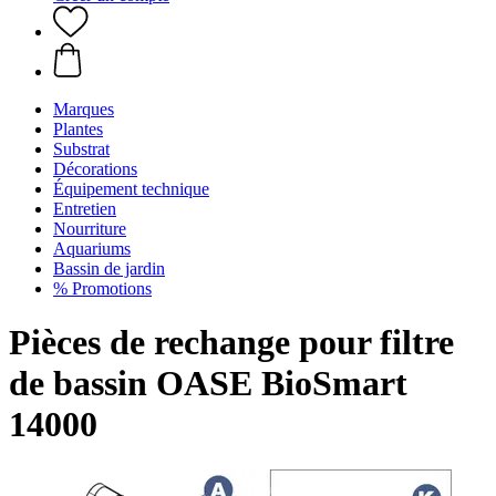
Marques
Plantes
Substrat
Décorations
Équipement technique
Entretien
Nourriture
Aquariums
Bassin de jardin
% Promotions
Pièces de rechange pour filtre
de bassin OASE BioSmart
14000