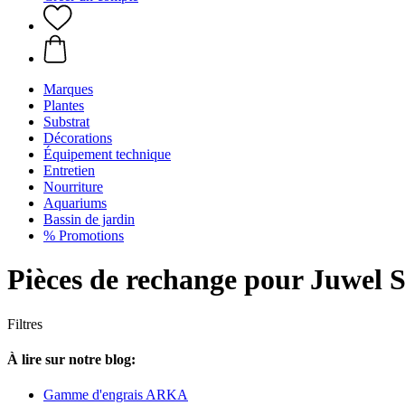
Marques
Plantes
Substrat
Décorations
Équipement technique
Entretien
Nourriture
Aquariums
Bassin de jardin
% Promotions
Pièces de rechange pour Juwel 
Filtres
À lire sur notre blog:
Gamme d'engrais ARKA