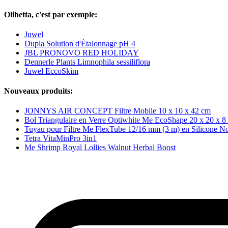
Olibetta, c'est par exemple:
Juwel
Dupla Solution d'Étalonnage pH 4
JBL PRONOVO RED HOLIDAY
Dennerle Plants Limnophila sessiliflora
Juwel EccoSkim
Nouveaux produits:
JONNYS AIR CONCEPT Filtre Mobile 10 x 10 x 42 cm
Bol Triangulaire en Verre Optiwhite Me EcoShape 20 x 20 x 8
Tuyau pour Filtre Me FlexTube 12/16 mm (3 m) en Silicone No
Tetra VitaMinPro 3in1
Me Shrimp Royal Lollies Walnut Herbal Boost