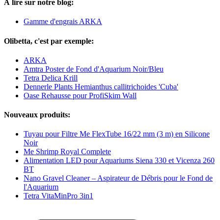
À lire sur notre blog:
Gamme d'engrais ARKA
Olibetta, c'est par exemple:
ARKA
Amtra Poster de Fond d'Aquarium Noir/Bleu
Tetra Delica Krill
Dennerle Plants Hemianthus callitrichoides 'Cuba'
Oase Rehausse pour ProfiSkim Wall
Nouveaux produits:
Tuyau pour Filtre Me FlexTube 16/22 mm (3 m) en Silicone
Noir
Me Shrimp Royal Complete
Alimentation LED pour Aquariums Siena 330 et Vicenza 260
BT
Nano Gravel Cleaner – Aspirateur de Débris pour le Fond de
l'Aquarium
Tetra VitaMinPro 3in1