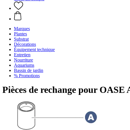
Marques
Plantes
Substrat
Décorations
Équipement technique
Entretien
Nourriture
Aquariums
Bassin de jardin
% Promotions
Pièces de rechange pour OASE