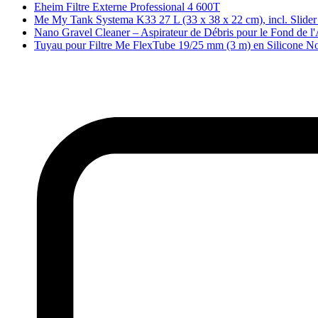
Eheim Filtre Externe Professional 4 600T
Me My Tank Systema K33 27 L (33 x 38 x 22 cm), incl. Slide
Nano Gravel Cleaner – Aspirateur de Débris pour le Fond de l
Tuyau pour Filtre Me FlexTube 19/25 mm (3 m) en Silicone No