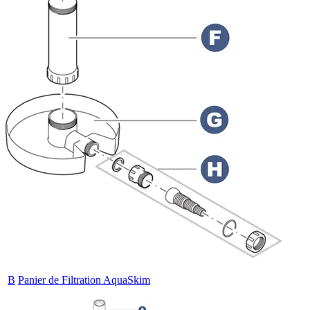
B
Panier de Filtration AquaSkim