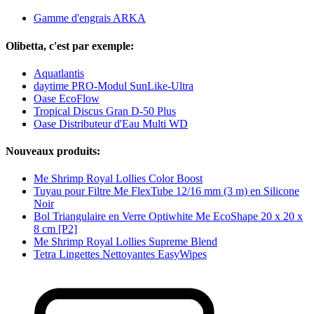
Gamme d'engrais ARKA
Olibetta, c'est par exemple:
Aquatlantis
daytime PRO-Modul SunLike-Ultra
Oase EcoFlow
Tropical Discus Gran D-50 Plus
Oase Distributeur d'Eau Multi WD
Nouveaux produits:
Me Shrimp Royal Lollies Color Boost
Tuyau pour Filtre Me FlexTube 12/16 mm (3 m) en Silicone
Noir
Bol Triangulaire en Verre Optiwhite Me EcoShape 20 x 20 x
8 cm [P2]
Me Shrimp Royal Lollies Supreme Blend
Tetra Lingettes Nettoyantes EasyWipes