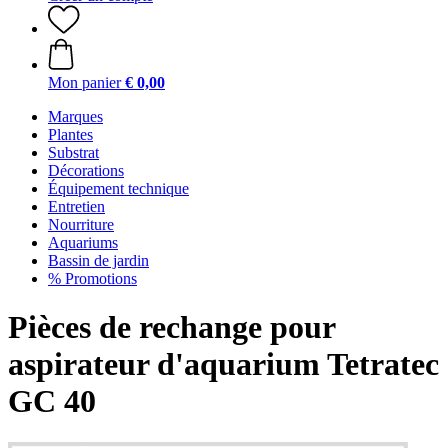
Mon panier
€ 0,00
Marques
Plantes
Substrat
Décorations
Équipement technique
Entretien
Nourriture
Aquariums
Bassin de jardin
% Promotions
Pièces de rechange pour
aspirateur d'aquarium Tetratec
GC 40