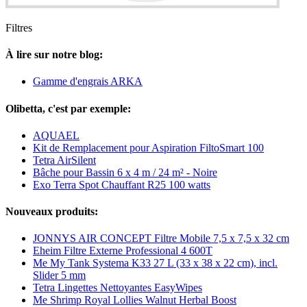
Filtres
À lire sur notre blog:
Gamme d'engrais ARKA
Olibetta, c'est par exemple:
AQUAEL
Kit de Remplacement pour Aspiration FiltoSmart 100
Tetra AirSilent
Bâche pour Bassin 6 x 4 m / 24 m² - Noire
Exo Terra Spot Chauffant R25 100 watts
Nouveaux produits:
JONNYS AIR CONCEPT Filtre Mobile 7,5 x 7,5 x 32 cm
Eheim Filtre Externe Professional 4 600T
Me My Tank Systema K33 27 L (33 x 38 x 22 cm), incl.
Slider 5 mm
Tetra Lingettes Nettoyantes EasyWipes
Me Shrimp Royal Lollies Walnut Herbal Boost