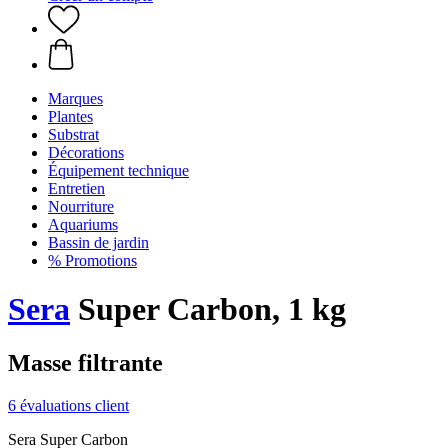
Marques
Plantes
Substrat
Décorations
Équipement technique
Entretien
Nourriture
Aquariums
Bassin de jardin
% Promotions
Sera
Super Carbon, 1 kg
Masse filtrante
6 évaluations client
Sera Super Carbon