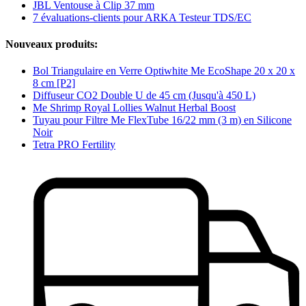
JBL Ventouse à Clip 37 mm
7 évaluations-clients pour ARKA Testeur TDS/EC
Nouveaux produits:
Bol Triangulaire en Verre Optiwhite Me EcoShape 20 x 20 x
8 cm [P2]
Diffuseur CO2 Double U de 45 cm (Jusqu'à 450 L)
Me Shrimp Royal Lollies Walnut Herbal Boost
Tuyau pour Filtre Me FlexTube 16/22 mm (3 m) en Silicone
Noir
Tetra PRO Fertility