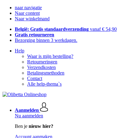
naar navigatie
Naar content
Naar winkelmand
België: Gratis standaardverzending
vanaf € 54,90
Gratis retourneren
Bezorging binnen 3 werkdagen.
Help
Waar is mijn bestelling?
Retourneringen
Verzendkosten
Betalingsmethoden
Contact
Alle help-thema`s
Aanmelden
Nu aanmelden
Ben je
nieuw hier?
Account aanmaken