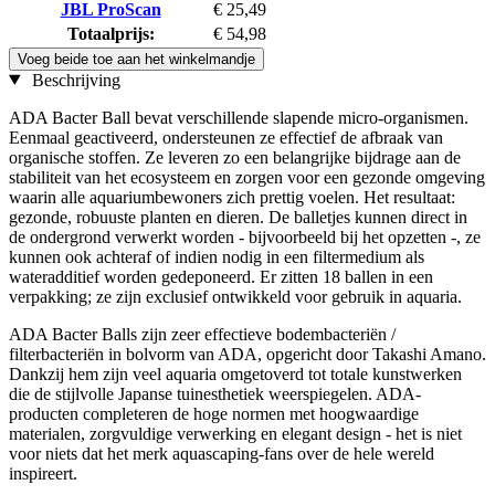
JBL ProScan
€ 25,49
Totaalprijs:
€ 54,98
Voeg beide toe aan het winkelmandje
Beschrijving
ADA Bacter Ball bevat verschillende slapende micro-organismen.
Eenmaal geactiveerd, ondersteunen ze effectief de afbraak van
organische stoffen. Ze leveren zo een belangrijke bijdrage aan de
stabiliteit van het ecosysteem en zorgen voor een gezonde omgeving
waarin alle aquariumbewoners zich prettig voelen. Het resultaat:
gezonde, robuuste planten en dieren. De balletjes kunnen direct in
de ondergrond verwerkt worden - bijvoorbeeld bij het opzetten -, ze
kunnen ook achteraf of indien nodig in een filtermedium als
wateradditief worden gedeponeerd. Er zitten 18 ballen in een
verpakking; ze zijn exclusief ontwikkeld voor gebruik in aquaria.
ADA Bacter Balls zijn zeer effectieve bodembacteriën /
filterbacteriën in bolvorm van ADA, opgericht door Takashi Amano.
Dankzij hem zijn veel aquaria omgetoverd tot totale kunstwerken
die de stijlvolle Japanse tuinesthetiek weerspiegelen. ADA-
producten completeren de hoge normen met hoogwaardige
materialen, zorgvuldige verwerking en elegant design - het is niet
voor niets dat het merk aquascaping-fans over de hele wereld
inspireert.