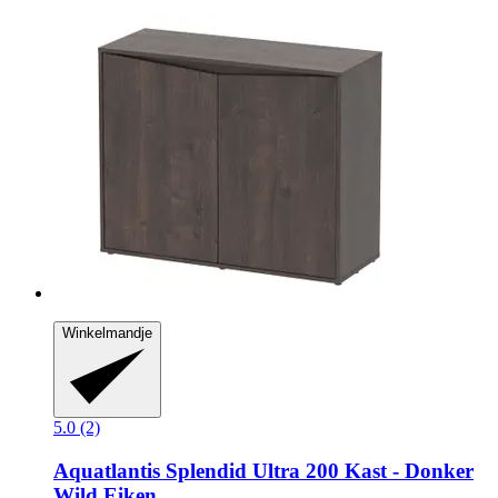
Winkelmandje
5.0 (2)
Aquatlantis
Splendid Ultra 200 Kast -​ Donker
Wild Eiken