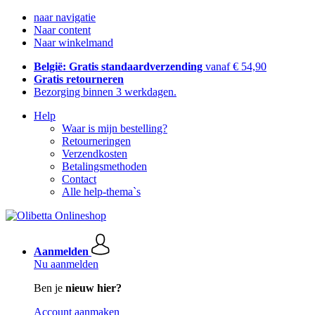
naar navigatie
Naar content
Naar winkelmand
België: Gratis standaardverzending
vanaf € 54,90
Gratis retourneren
Bezorging binnen 3 werkdagen.
Help
Waar is mijn bestelling?
Retourneringen
Verzendkosten
Betalingsmethoden
Contact
Alle help-thema`s
Aanmelden
Nu aanmelden
Ben je
nieuw hier?
Account aanmaken