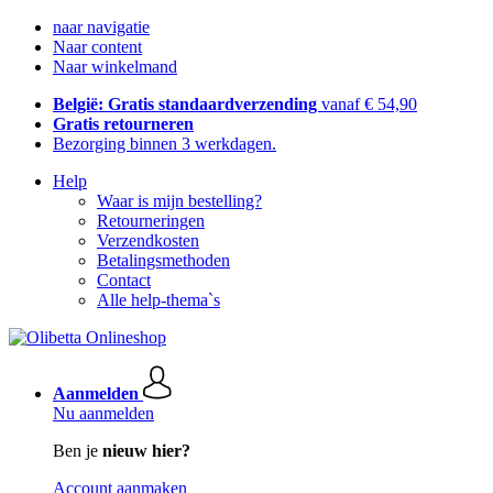
naar navigatie
Naar content
Naar winkelmand
België: Gratis standaardverzending
vanaf € 54,90
Gratis retourneren
Bezorging binnen 3 werkdagen.
Help
Waar is mijn bestelling?
Retourneringen
Verzendkosten
Betalingsmethoden
Contact
Alle help-thema`s
Aanmelden
Nu aanmelden
Ben je
nieuw hier?
Account aanmaken