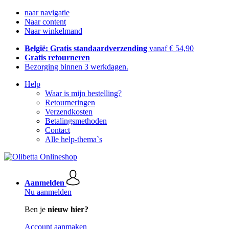
naar navigatie
Naar content
Naar winkelmand
België: Gratis standaardverzending
vanaf € 54,90
Gratis retourneren
Bezorging binnen 3 werkdagen.
Help
Waar is mijn bestelling?
Retourneringen
Verzendkosten
Betalingsmethoden
Contact
Alle help-thema`s
Aanmelden
Nu aanmelden
Ben je
nieuw hier?
Account aanmaken