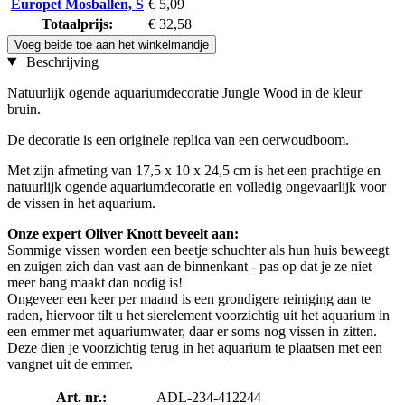
Europet Mosballen, S
€ 5,09
Totaalprijs:
€ 32,58
Voeg beide toe aan het winkelmandje
Beschrijving
Natuurlijk ogende aquariumdecoratie Jungle Wood in de kleur
bruin.
De decoratie is een originele replica van een oerwoudboom.
Met zijn afmeting van 17,5 x 10 x 24,5 cm is het een prachtige en
natuurlijk ogende aquariumdecoratie en volledig ongevaarlijk voor
de vissen in het aquarium.
Onze expert Oliver Knott beveelt aan:
Sommige vissen worden een beetje schuchter als hun huis beweegt
en zuigen zich dan vast aan de binnenkant - pas op dat je ze niet
meer bang maakt dan nodig is!
Ongeveer een keer per maand is een grondigere reiniging aan te
raden, hiervoor tilt u het sierelement voorzichtig uit het aquarium in
een emmer met aquariumwater, daar er soms nog vissen in zitten.
Deze dien je voorzichtig terug in het aquarium te plaatsen met een
vangnet uit de emmer.
Art. nr.:
ADL-234-412244