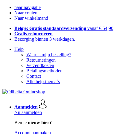
naar navigatie
Naar content
Naar winkelmand
België: Gratis standaardverzending
vanaf € 54,90
Gratis retourneren
Bezorging binnen 3 werkdagen.
Help
Waar is mijn bestelling?
Retourneringen
Verzendkosten
Betalingsmethoden
Contact
Alle help-thema`s
Aanmelden
Nu aanmelden
Ben je
nieuw hier?
Account aanmaken