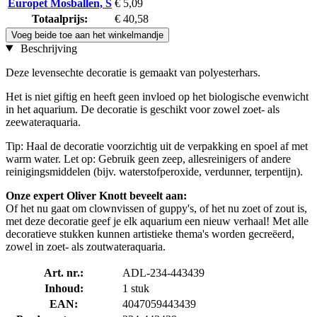
Europet Mosballen, S
€ 5,09
Totaalprijs:
€ 40,58
Voeg beide toe aan het winkelmandje
Beschrijving
Deze levensechte decoratie is gemaakt van polyesterhars.
Het is niet giftig en heeft geen invloed op het biologische evenwicht
in het aquarium. De decoratie is geschikt voor zowel zoet- als
zeewateraquaria.
Tip: Haal de decoratie voorzichtig uit de verpakking en spoel af met
warm water. Let op: Gebruik geen zeep, allesreinigers of andere
reinigingsmiddelen (bijv. waterstofperoxide, verdunner, terpentijn).
Onze expert Oliver Knott beveelt aan:
Of het nu gaat om clownvissen of guppy's, of het nu zoet of zout is,
met deze decoratie geef je elk aquarium een nieuw verhaal! Met alle
decoratieve stukken kunnen artistieke thema's worden gecreëerd,
zowel in zoet- als zoutwateraquaria.
Art. nr.:
ADL-234-443439
Inhoud:
1 stuk
EAN:
4047059443439