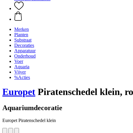
Merken
Planten
Substraat
Decoraties
Apparatuur
Onderhoud
Voer
Aquaria
Vijver
%Acties
Europet
Piratenschedel klein, r
Aquariumdecoratie
Europet Piratenschedel klein