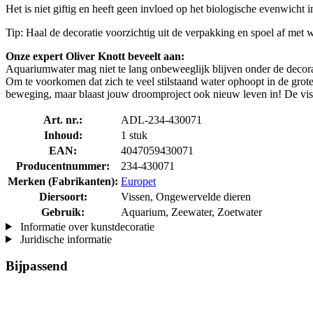
Het is niet giftig en heeft geen invloed op het biologische evenwicht 
Tip: Haal de decoratie voorzichtig uit de verpakking en spoel af met w
Onze expert Oliver Knott beveelt aan:
Aquariumwater mag niet te lang onbeweeglijk blijven onder de decorat
Om te voorkomen dat zich te veel stilstaand water ophoopt in de gro
beweging, maar blaast jouw droomproject ook nieuw leven in! De visse
Art. nr.:
ADL-234-430071
Inhoud:
1 stuk
EAN:
4047059430071
Producentnummer:
234-430071
Merken (Fabrikanten):
Europet
Diersoort:
Vissen, Ongewervelde dieren
Gebruik:
Aquarium, Zeewater, Zoetwater
Informatie over kunstdecoratie
Juridische informatie
Bijpassend