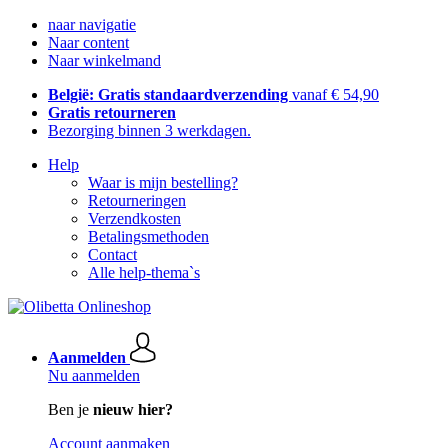
naar navigatie
Naar content
Naar winkelmand
België: Gratis standaardverzending
vanaf € 54,90
Gratis retourneren
Bezorging binnen 3 werkdagen.
Help
Waar is mijn bestelling?
Retourneringen
Verzendkosten
Betalingsmethoden
Contact
Alle help-thema`s
Aanmelden
Nu aanmelden
Ben je
nieuw hier?
Account aanmaken