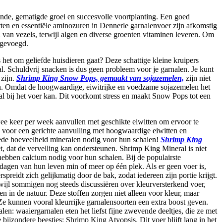
onde, gematigde groei en succesvolle voortplanting. Een goed
ten en essentiële aminozuren in Dennerle garnalenvoer zijn afkomstig
 van vezels, terwijl algen en diverse groenten vitaminen leveren. Om
egevoegd.
s het om geliefde huisdieren gaat? Deze schattige kleine kruipers
al. Schuldvrij snacken is dus geen probleem voor je garnalen. Je kunt
 zijn.
Shrimp King Snow Pops, gemaakt van sojazemelen,
zijn niet
en. Omdat de hoogwaardige, eiwitrijke en voedzame sojazemelen het
al bij het voer kan. Dit voorkomt stress en maakt Snow Pops tot een
wee keer per week aanvullen met geschikte eiwitten om ervoor te
ed voor een gerichte aanvulling met hoogwaardige eiwitten en
oede hoeveelheid mineralen nodig voor hun schalen!
Shrimp King
, dat de vervelling kan ondersteunen. Shrimp King Mineral is niet
j hebben calcium nodig voor hun schalen. Bij de populairste
 dagen van hun leven min of meer op één plek. Als er geen voer is,
preidt zich gelijkmatig door de bak, zodat iedereen zijn portie krijgt.
wijl sommigen nog steeds discussiëren over kleurversterkend voer,
en in de natuur. Deze stoffen zorgen niet alleen voor kleur, maar
 Ze kunnen vooral kleurrijke garnalensoorten een extra boost geven.
en: waaiergarnalen eten het liefst fijne zwevende deeltjes, die ze met
bijzondere beestjes: Shrimp King Atyopsis. Dit voer blijft lang in het