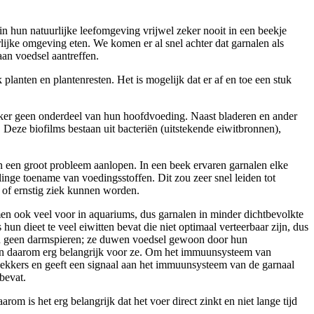
in hun natuurlijke leefomgeving vrijwel zeker nooit in een beekje
ijke omgeving eten. We komen er al snel achter dat garnalen als
aan voedsel aantreffen.
anten en plantenresten. Het is mogelijk dat er af en toe een stuk
 zeker geen onderdeel van hun hoofdvoeding. Naast bladeren en ander
Deze biofilms bestaan uit bacteriën (uitstekende eiwitbronnen),
egen een groot probleem aanlopen. In een beek ervaren garnalen elke
inge toename van voedingsstoffen. Dit zou zeer snel leiden tot
n of ernstig ziek kunnen worden.
n ook veel voor in aquariums, dus garnalen in minder dichtbevolkte
n dieet te veel eiwitten bevat die niet optimaal verteerbaar zijn, dus
ben geen darmspieren; ze duwen voedsel gewoon door hun
s zijn daarom erg belangrijk voor ze. Om het immuunsysteem van
wekkers en geeft een signaal aan het immuunsysteem van de garnaal
bevat.
is het erg belangrijk dat het voer direct zinkt en niet lange tijd