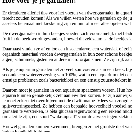
Hoe voer je je garnalen?
Er circuleren allerlei tips voor het voeren van dwerggarnalen in aqua
terecht zouden komen! Als we willen weten hoe we garnalen op de jui
aaseters helemaal niet kieskeurig zijn en min of meer alles opeten w
De dwerggarnalen in hun beekjes voeden zich voornamelijk met bladere
fruit in de beek wordt gevonden, hoewel dit zeldzaam is; de beekjes
Daarnaast vinden ze af en toe een insectenlarve, een waterslak of zel
organisch materiaal voeden dwerggarnalen in hun zeer schone beekjes 
algen, schimmels, gisten en andere micro-organismen. Ze zijn rijk aan
Als je je aquariumgarnalen net zo veel zou voeren als in een beek, bijv
seconde een waterverversing van 100%, wat in een aquarium niet echt h
ernstige problemen zoals bacteriebloei en een ernstig zuurstoftekort 
Daarom moet je garnalen in een aquarium spaarzaam voeren. Hun hoof
aquaria kunnen gemakkelijk zelf aan eiwitten komen. Er zijn aanwijzin
je moet zeker niet overdrijven met de eiwitinname. Vlees van zoogdi
spijsverteringsstelsel. Ze hebben een bepaalde hoeveelheid voedsel no
garnalen te versterken, is bèta-glucaan tegenwoordig een erkend mid
om alert te zijn, een soort "wake-upcall" voor de afweer tegen ziekten
Hoewel garnalen kunnen zwemmen, brengen ze het grootste deel van hun
buiten bereik blijft drijven.