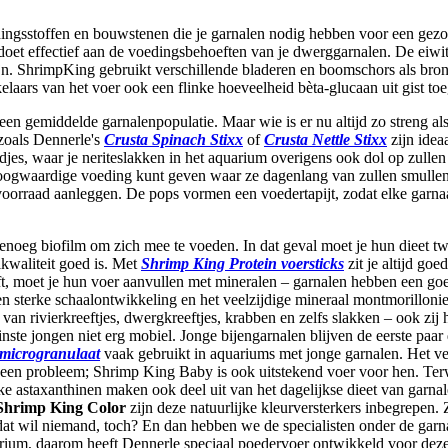
edingsstoffen en bouwstenen die je garnalen nodig hebben voor een gez
oet effectief aan de voedingsbehoeften van je dwerggarnalen. De eiwit
jn. ShrimpKing gebruikt verschillende bladeren en boomschors als bron
laars van het voer ook een flinke hoeveelheid bèta-glucaan uit gist to
 een gemiddelde garnalenpopulatie. Maar wie is er nu altijd zo streng al
 zoals Dennerle's
Crusta Spinach Stixx
of
Crusta Nettle Stixx
zijn idea
es, waar je neriteslakken in het aquarium overigens ook dol op zullen
n hoogwaardige voeding kunt geven waar ze dagenlang van zullen smull
 voorraad aanleggen. De pops vormen een voedertapijt, zodat elke garna
 genoeg biofilm om zich mee te voeden. In dat geval moet je hun dieet t
ikwaliteit goed is. Met
Shrimp King Protein voersticks
zit je altijd go
eeft, moet je hun voer aanvullen met mineralen – garnalen hebben een g
sterke schaalontwikkeling en het veelzijdige mineraal montmorilloniet
 van rivierkreeftjes, dwergkreeftjes, krabben en zelfs slakken – ook zi
ste jongen niet erg mobiel. Jonge bijengarnalen blijven de eerste paar
microgranulaat
vaak gebruikt in aquariums met jonge garnalen. Het vers
 geen probleem; Shrimp King Baby is ook uitstekend voer voor hen. Ter
ijke astaxanthinen maken ook deel uit van het dagelijkse dieet van garnal
Shrimp King Color
zijn deze natuurlijke kleurversterkers inbegrepen.
at wil niemand, toch? En dan hebben we de specialisten onder de garnal
quarium, daarom heeft Dennerle speciaal poedervoer ontwikkeld voor deze 