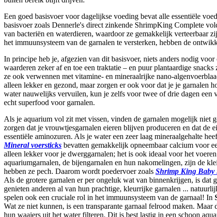
Een goed basisvoer voor dagelijkse voeding bevat alle essentiële vo
basisvoer zoals Dennerle's direct zinkende ShrimpKing Complete vold
van bacteriën en waterdieren, waardoor ze gemakkelijk verteerbaar zi
het immuunsysteem van de garnalen te versterken, hebben de ontwikke
In principe heb je, afgezien van dit basisvoer, niets anders nodig voor
waarderen zeker af en toe een traktatie – en puur plantaardige snacks
ze ook verwennen met vitamine- en mineraalrijke nano-algenvoerblaadj
alleen lekker en gezond, maar zorgen er ook voor dat je je garnale
water nauwelijks vervuilen, kun je zelfs voor twee of drie dagen een
echt superfood voor garnalen.
Als je aquarium vol zit met vissen, vinden de garnalen mogelijk niet
zorgen dat je vrouwtjesgarnalen eieren blijven produceren en dat de e
essentiële aminozuren. Als je water een zeer laag mineraalgehalte h
Mineral voersticks
bevatten gemakkelijk opneembaar calcium voor een 
alleen lekker voor je dwerggarnalen; het is ook ideaal voor het voeren
aquariumgarnalen, de bijengarnalen en hun nakomelingen, zijn de klein
hebben ze pech. Daarom wordt poedervoer zoals
Shrimp King Baby 
Als de grotere garnalen er per ongeluk wat van binnenkrijgen, is dat
genieten anderen al van hun prachtige, kleurrijke garnalen ... natuurl
spelen ook een cruciale rol in het immuunsysteem van de garnaal! In
Wat ze niet kunnen, is een transparante garnaal felrood maken. Maar d
hun waaiers uit het water filteren. Dit is best lastig in een schoon a