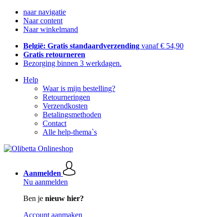
naar navigatie
Naar content
Naar winkelmand
België: Gratis standaardverzending
vanaf € 54,90
Gratis retourneren
Bezorging binnen 3 werkdagen.
Help
Waar is mijn bestelling?
Retourneringen
Verzendkosten
Betalingsmethoden
Contact
Alle help-thema`s
Aanmelden
Nu aanmelden
Ben je
nieuw hier?
Account aanmaken