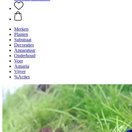
Merken
Planten
Substraat
Decoraties
Apparatuur
Onderhoud
Voer
Aquaria
Vijver
%Acties