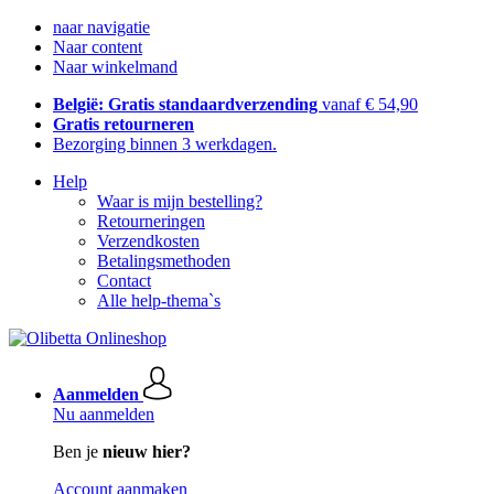
naar navigatie
Naar content
Naar winkelmand
België: Gratis standaardverzending
vanaf € 54,90
Gratis retourneren
Bezorging binnen 3 werkdagen.
Help
Waar is mijn bestelling?
Retourneringen
Verzendkosten
Betalingsmethoden
Contact
Alle help-thema`s
Aanmelden
Nu aanmelden
Ben je
nieuw hier?
Account aanmaken