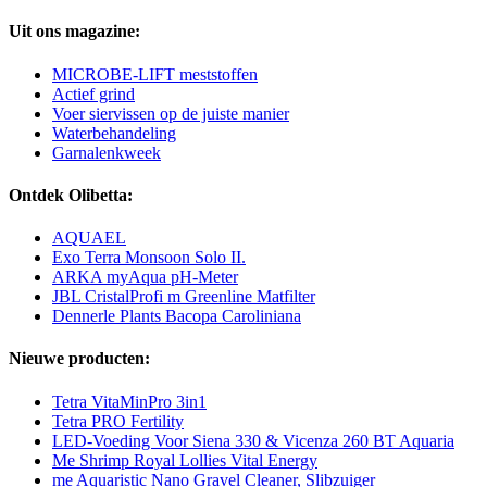
Uit ons magazine:
MICROBE-LIFT meststoffen
Actief grind
Voer siervissen op de juiste manier
Waterbehandeling
Garnalenkweek
Ontdek Olibetta:
AQUAEL
Exo Terra Monsoon Solo II.
ARKA myAqua pH-Meter
JBL CristalProfi m Greenline Matfilter
Dennerle Plants Bacopa Caroliniana
Nieuwe producten:
Tetra VitaMinPro 3in1
Tetra PRO Fertility
LED-Voeding Voor Siena 330 & Vicenza 260 BT Aquaria
Me Shrimp Royal Lollies Vital Energy
me Aquaristic Nano Gravel Cleaner, Slibzuiger