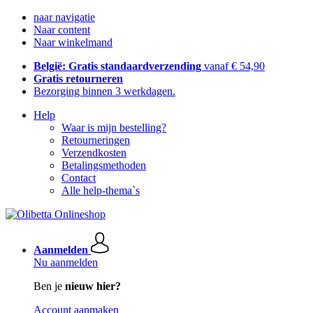
naar navigatie
Naar content
Naar winkelmand
België: Gratis standaardverzending
vanaf € 54,90
Gratis retourneren
Bezorging binnen 3 werkdagen.
Help
Waar is mijn bestelling?
Retourneringen
Verzendkosten
Betalingsmethoden
Contact
Alle help-thema`s
Aanmelden
Nu aanmelden
Ben je
nieuw hier?
Account aanmaken