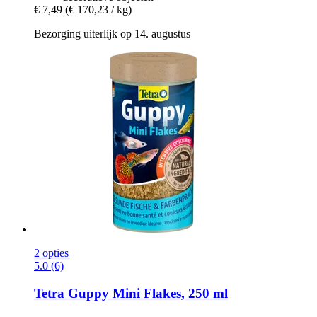
€ 7,49
(€ 170,23 / kg)
Bezorging uiterlijk op 14. augustus
2 opties
5.0 (6)
Tetra
Guppy Mini Flakes, 250 ml