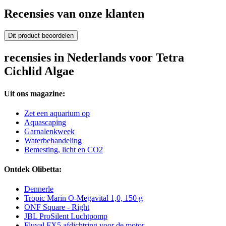
Recensies van onze klanten
Dit product beoordelen
recensies in Nederlands voor Tetra
Cichlid Algae
Uit ons magazine:
Zet een aquarium op
Aquascaping
Garnalenkweek
Waterbehandeling
Bemesting, licht en CO2
Ontdek Olibetta:
Dennerle
Tropic Marin O-Megavital 1,0, 150 g
ONF Square - Right
JBL ProSilent Luchtpomp
Fluval FX5 afdichtring voor de motor