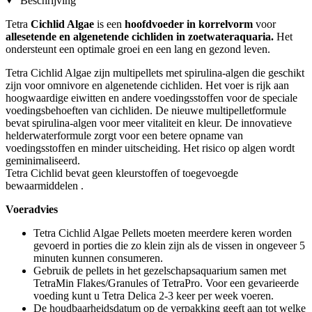
Beschrijving
Tetra
Cichlid Algae
is een
hoofdvoeder in korrelvorm
voor
allesetende en algenetende cichliden in zoetwateraquaria.
Het
ondersteunt een optimale groei en een lang en gezond leven.
Tetra Cichlid Algae zijn multipellets met spirulina-algen die geschikt
zijn voor omnivore en algenetende cichliden. Het voer is rijk aan
hoogwaardige eiwitten en andere voedingsstoffen voor de speciale
voedingsbehoeften van cichliden. De nieuwe multipelletformule
bevat spirulina-algen voor meer vitaliteit en kleur. De innovatieve
helderwaterformule zorgt voor een betere opname van
voedingsstoffen en minder uitscheiding. Het risico op algen wordt
geminimaliseerd.
Tetra Cichlid bevat geen kleurstoffen of toegevoegde
bewaarmiddelen .
Voeradvies
Tetra Cichlid Algae Pellets moeten meerdere keren worden
gevoerd in porties die zo klein zijn als de vissen in ongeveer 5
minuten kunnen consumeren.
Gebruik de pellets in het gezelschapsaquarium samen met
TetraMin Flakes/Granules of TetraPro. Voor een gevarieerde
voeding kunt u Tetra Delica 2-3 keer per week voeren.
De houdbaarheidsdatum op de verpakking geeft aan tot welke