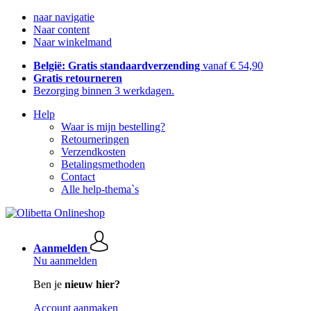
naar navigatie
Naar content
Naar winkelmand
België: Gratis standaardverzending
vanaf € 54,90
Gratis retourneren
Bezorging binnen 3 werkdagen.
Help
Waar is mijn bestelling?
Retourneringen
Verzendkosten
Betalingsmethoden
Contact
Alle help-thema`s
Aanmelden
Nu aanmelden
Ben je
nieuw hier?
Account aanmaken