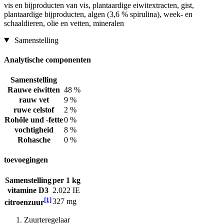
vis en bijproducten van vis, plantaardige eiwitextracten, gist,
plantaardige bijproducten, algen (3,6 % spirulina), week- en
schaaldieren, olie en vetten, mineralen
Samenstelling
Analytische componenten
Samenstelling
Rauwe eiwitten
48 %
rauw vet
9 %
ruwe celstof
2 %
Rohöle und -fette
0 %
vochtigheid
8 %
Rohasche
0 %
toevoegingen
Samenstelling
per 1 kg
vitamine D3
2.022 IE
[1]
327 mg
citroenzuur
Zuurteregelaar