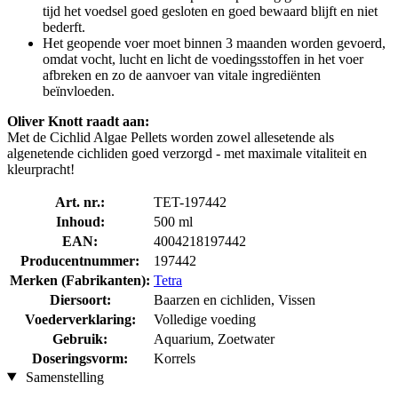
tijd het voedsel goed gesloten en goed bewaard blijft en niet
bederft.
Het geopende voer moet binnen 3 maanden worden gevoerd,
omdat vocht, lucht en licht de voedingsstoffen in het voer
afbreken en zo de aanvoer van vitale ingrediënten
beïnvloeden.
Oliver Knott raadt aan:
Met de Cichlid Algae Pellets worden zowel allesetende als
algenetende cichliden goed verzorgd - met maximale vitaliteit en
kleurpracht!
Art. nr.:
TET-197442
Inhoud:
500 ml
EAN:
4004218197442
Producentnummer:
197442
Merken (Fabrikanten):
Tetra
Diersoort:
Baarzen en cichliden, Vissen
Voederverklaring:
Volledige voeding
Gebruik:
Aquarium, Zoetwater
Doseringsvorm:
Korrels
Samenstelling