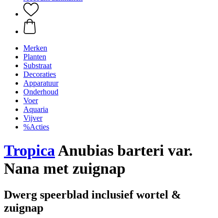
Merken
Planten
Substraat
Decoraties
Apparatuur
Onderhoud
Voer
Aquaria
Vijver
%Acties
Tropica
Anubias barteri var.
Nana met zuignap
Dwerg speerblad inclusief wortel &
zuignap