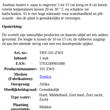
Anubias barteri v. nana is ongeveer 5 tot 15 cm hoog en 8 cm breed,
vereist temperaturen tussen 20 en 30 ° C en schaduw tot
halfschaduw. Er is een hoge tolerantie voor waterhardheid en pH-
waarde - dus de plant is gemakkelijke te verzorgen
Opmerking:
De wortels zijn natuurlijke producten en daarom altijd net iets anders
gevormd. De lengte is tussen de 10 en 15 cm, de rubberen zuignap
zit aan het uiteinde stevig vast met een doorlopende spijker.
Art. nr.:
TRP-101-ZWS
Inhoud:
1 stuk
EAN:
5703249901088
Producentnummer:
101 ZWS
Merken
Tropica
(Fabrikanten):
Oorsprong:
Afrika
Moeilijkheidsgraad:
Gemakkelijk
Hard, Middelhard, Zeer hard, Zeer zacht,
Type water:
Zacht
Plaatsing
Midden
aquaristiek: