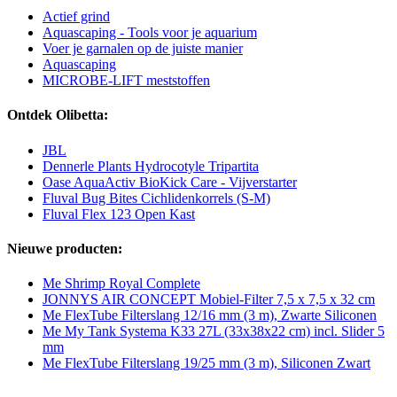
Actief grind
Aquascaping - Tools voor je aquarium
Voer je garnalen op de juiste manier
Aquascaping
MICROBE-LIFT meststoffen
Ontdek Olibetta:
JBL
Dennerle Plants Hydrocotyle Tripartita
Oase AquaActiv BioKick Care - Vijverstarter
Fluval Bug Bites Cichlidenkorrels (S-M)
Fluval Flex 123 Open Kast
Nieuwe producten:
Me Shrimp Royal Complete
JONNYS AIR CONCEPT Mobiel-Filter 7,5 x 7,5 x 32 cm
Me FlexTube Filterslang 12/16 mm (3 m), Zwarte Siliconen
Me My Tank Systema K33 27L (33x38x22 cm) incl. Slider 5
mm
Me FlexTube Filterslang 19/25 mm (3 m), Siliconen Zwart