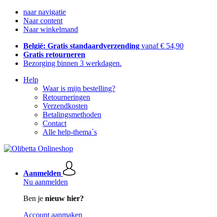
naar navigatie
Naar content
Naar winkelmand
België: Gratis standaardverzending
vanaf € 54,90
Gratis retourneren
Bezorging binnen 3 werkdagen.
Help
Waar is mijn bestelling?
Retourneringen
Verzendkosten
Betalingsmethoden
Contact
Alle help-thema`s
Aanmelden
Nu aanmelden
Ben je
nieuw hier?
Account aanmaken