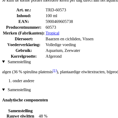
Je kunt de kleine porties meerdere keren per dag direct aan het aquar
Art. nr.:
TRD-60573
Inhoud:
100 ml
EAN:
5900469605738
Producentnummer:
60573
Merken (Fabrikanten):
Tropical
Diersoort:
Baarzen en cichliden, Vissen
Voederverklaring:
Volledige voeding
Gebruik:
Aquarium, Zeewater
Korrelgrootte:
Afgerond
Samenstelling
[1]
algen (36 % spirulina platensis
), plantaardige eiwitextracten, bijpr
onder andere
Samenstelling
Analytische componenten
Samenstelling
Rauwe eiwitten
48 %