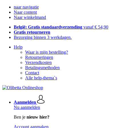
naar navigatie
Naar content
Naar winkelmand
België: Gratis standaardverzending
vanaf € 54,90
Gratis retourneren
Bezorging binnen 3 werkdagen.
Help
Waar is mijn bestelling?
Retourneringen
Verzendkosten
Betalingsmethoden
Contact
Alle help-thema`s
Aanmelden
Nu aanmelden
Ben je
nieuw hier?
Account aanmaken