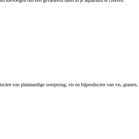
ium toevoegen om een gevarieerd dieet in je aquarium te creëren.
oducten van plantaardige oorsprong, vis en bijproducten van vis, granen,