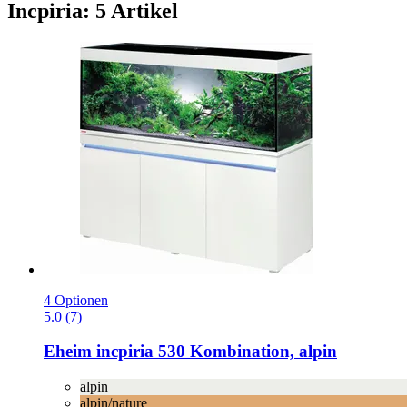
Incpiria: 5 Artikel
4 Optionen
5.0 (7)
Eheim
incpiria 530 Kombination, alpin
alpin
alpin/nature