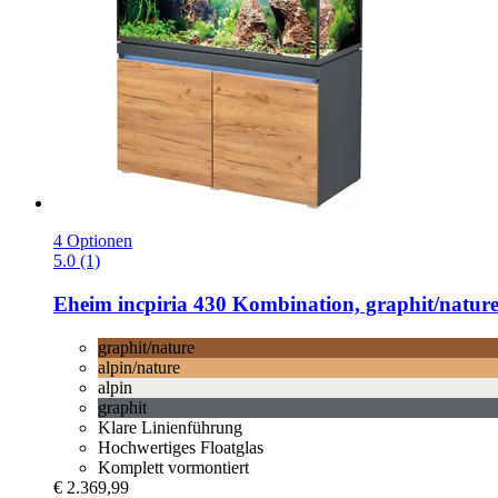
4 Optionen
5.0 (1)
Eheim
incpiria 430 Kombination, graphit/natur
graphit/nature
alpin/nature
alpin
graphit
Klare Linienführung
Hochwertiges Floatglas
Komplett vormontiert
€ 2.369,99