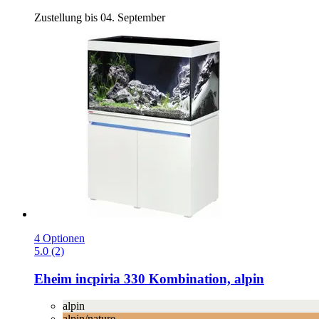
Zustellung bis 04. September
4 Optionen
5.0 (2)
Eheim
incpiria 330 Kombination, alpin
alpin
alpin/nature