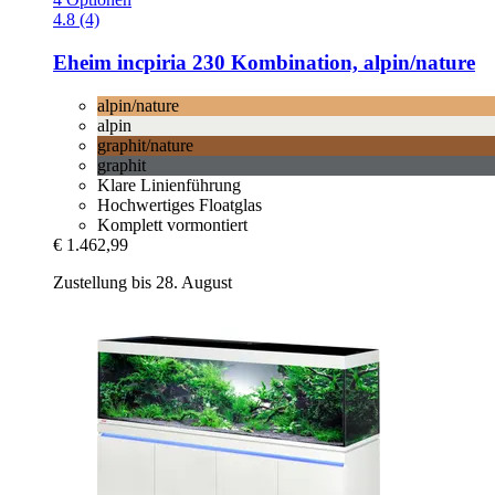
4.8 (4)
Eheim
incpiria 230 Kombination, alpin/nature
alpin/nature
alpin
graphit/nature
graphit
Klare Linienführung
Hochwertiges Floatglas
Komplett vormontiert
€ 1.462,99
Zustellung bis 28. August