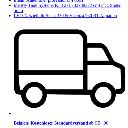
Eheim Außenfilter professional 4 600T
Me My Tank Systema K33 27L (33x38x22 cm) incl. Slider
5mm
LED-Netzteil für Siena 330 & Vicenza 260 BT Aquarien
Belgien: Kostenloser Standardversand
ab € 54,90