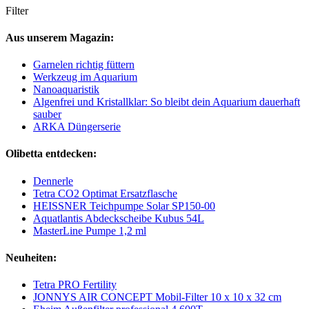
Filter
Aus unserem Magazin:
Garnelen richtig füttern
Werkzeug im Aquarium
Nanoaquaristik
Algenfrei und Kristallklar: So bleibt dein Aquarium dauerhaft
sauber
ARKA Düngerserie
Olibetta entdecken:
Dennerle
Tetra CO2 Optimat Ersatzflasche
HEISSNER Teichpumpe Solar SP150-00
Aquatlantis Abdeckscheibe Kubus 54L
MasterLine Pumpe 1,2 ml
Neuheiten:
Tetra PRO Fertility
JONNYS AIR CONCEPT Mobil-Filter 10 x 10 x 32 cm