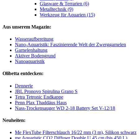
Glasware & Terrarien (6)
Metalltechnik (9)
Werkzeug für Aquarien (15)
Aus unserem Magazin:
Wasseraufbereitung
Nano-Aquaristik: Faszinierende Welt der Zwerggarnelen
Garnelenhaltung
Aktiver Bodengrund
Nanoaquaristik
Olibetta entdecken:
Dennerle
JBL Pronovo Spirulina Grano S
Tetra Tetronic Endkappe
Penn Plax Thaddäus Haus
Nass-Trockensauger WD 2-18 Battery Set V-12/18
Neuheiten:
Me FlexTube Filterschlauch 16/22 mm (3 m), Silikon schwarz
me Aquaristic CO2 Diffuser Double U 45 cm (bis 450 L)