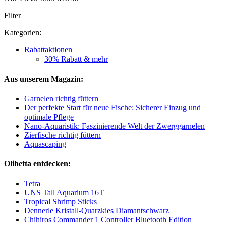
Filter
Kategorien:
Rabattaktionen
30% Rabatt & mehr
Aus unserem Magazin:
Garnelen richtig füttern
Der perfekte Start für neue Fische: Sicherer Einzug und
optimale Pflege
Nano-Aquaristik: Faszinierende Welt der Zwerggarnelen
Zierfische richtig füttern
Aquascaping
Olibetta entdecken:
Tetra
UNS Tall Aquarium 16T
Tropical Shrimp Sticks
Dennerle Kristall-Quarzkies Diamantschwarz
Chihiros Commander 1 Controller Bluetooth Edition