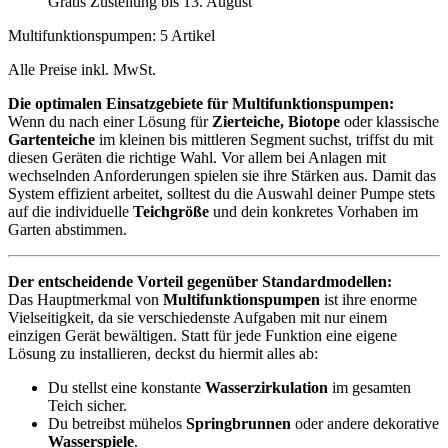
Gratis Zustellung bis 13. August
Multifunktionspumpen: 5 Artikel
Alle Preise inkl. MwSt.
Die optimalen Einsatzgebiete für Multifunktionspumpen:
Wenn du nach einer Lösung für
Zierteiche, Biotope
oder klassische
Gartenteiche
im kleinen bis mittleren Segment suchst, triffst du mit
diesen Geräten die richtige Wahl. Vor allem bei Anlagen mit
wechselnden Anforderungen spielen sie ihre Stärken aus. Damit das
System effizient arbeitet, solltest du die Auswahl deiner Pumpe stets
auf die individuelle
Teichgröße
und dein konkretes Vorhaben im
Garten abstimmen.
Der entscheidende Vorteil gegenüber Standardmodellen:
Das Hauptmerkmal von
Multifunktionspumpen
ist ihre enorme
Vielseitigkeit, da sie verschiedenste Aufgaben mit nur einem
einzigen Gerät bewältigen. Statt für jede Funktion eine eigene
Lösung zu installieren, deckst du hiermit alles ab:
Du stellst eine konstante
Wasserzirkulation
im gesamten
Teich sicher.
Du betreibst mühelos
Springbrunnen
oder andere dekorative
Wasserspiele
.