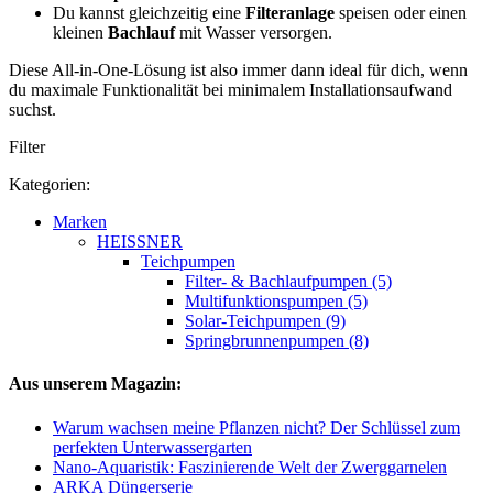
Du kannst gleichzeitig eine
Filteranlage
speisen oder einen
kleinen
Bachlauf
mit Wasser versorgen.
Diese All-in-One-Lösung ist also immer dann ideal für dich, wenn
du maximale Funktionalität bei minimalem Installationsaufwand
suchst.
Filter
Kategorien:
Marken
HEISSNER
Teichpumpen
Filter- & Bachlaufpumpen (5)
Multifunktionspumpen (5)
Solar-Teichpumpen (9)
Springbrunnenpumpen (8)
Aus unserem Magazin:
Warum wachsen meine Pflanzen nicht? Der Schlüssel zum
perfekten Unterwassergarten
Nano-Aquaristik: Faszinierende Welt der Zwerggarnelen
ARKA Düngerserie