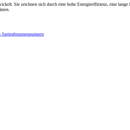
ckelt. Sie zeichnen sich durch eine hohe Energieeffizienz, eine lange H
tänen.
n
Springbrunnenpumpen