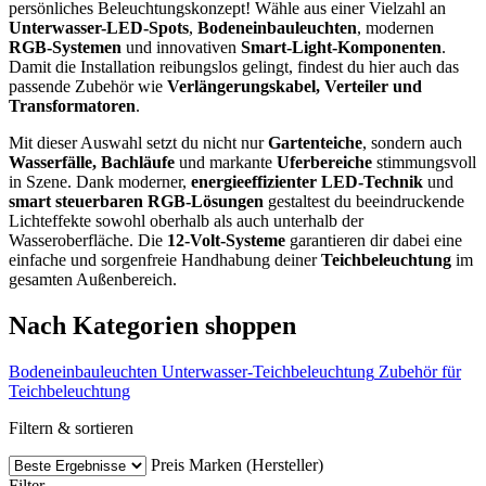
persönliches Beleuchtungskonzept! Wähle aus einer Vielzahl an
Unterwasser-LED-Spots
,
Bodeneinbauleuchten
, modernen
RGB-Systemen
und innovativen
Smart-Light-Komponenten
.
Damit die Installation reibungslos gelingt, findest du hier auch das
passende Zubehör wie
Verlängerungskabel, Verteiler und
Transformatoren
.
Mit dieser Auswahl setzt du nicht nur
Gartenteiche
, sondern auch
Wasserfälle, Bachläufe
und markante
Uferbereiche
stimmungsvoll
in Szene. Dank moderner,
energieeffizienter LED-Technik
und
smart steuerbaren RGB-Lösungen
gestaltest du beeindruckende
Lichteffekte sowohl oberhalb als auch unterhalb der
Wasseroberfläche. Die
12-Volt-Systeme
garantieren dir dabei eine
einfache und sorgenfreie Handhabung deiner
Teichbeleuchtung
im
gesamten Außenbereich.
Nach Kategorien shoppen
Bodeneinbauleuchten
Unterwasser-Teichbeleuchtung
Zubehör für
Teichbeleuchtung
Filtern & sortieren
Preis
Marken (Hersteller)
Filter