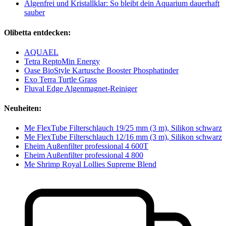
Algenfrei und Kristallklar: So bleibt dein Aquarium dauerhaft
sauber
Olibetta entdecken:
AQUAEL
Tetra ReptoMin Energy
Oase BioStyle Kartusche Booster Phosphatinder
Exo Terra Turtle Grass
Fluval Edge Algenmagnet-Reiniger
Neuheiten:
Me FlexTube Filterschlauch 19/25 mm (3 m), Silikon schwarz
Me FlexTube Filterschlauch 12/16 mm (3 m), Silikon schwarz
Eheim Außenfilter professional 4 600T
Eheim Außenfilter professional 4 800
Me Shrimp Royal Lollies Supreme Blend