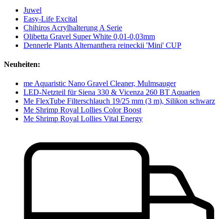
Juwel
Easy-Life Excital
Chihiros Acrylhalterung A Serie
Olibetta Gravel Super White 0,01-0,03mm
Dennerle Plants Alternanthera reineckii 'Mini' CUP
Neuheiten:
me Aquaristic Nano Gravel Cleaner, Mulmsauger
LED-Netzteil für Siena 330 & Vicenza 260 BT Aquarien
Me FlexTube Filterschlauch 19/25 mm (3 m), Silikon schwarz
Me Shrimp Royal Lollies Color Boost
Me Shrimp Royal Lollies Vital Energy