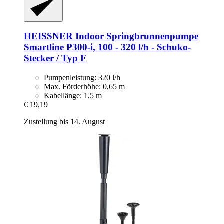
HEISSNER
Indoor Springbrunnenpumpe
Smartline P300-​i, 100 -​ 320 l/h -​ Schuko-​
Stecker / Typ F
Pumpenleistung: 320 l/h
Max. Förderhöhe: 0,65 m
Kabellänge: 1,5 m
€ 19,19
Zustellung bis 14. August