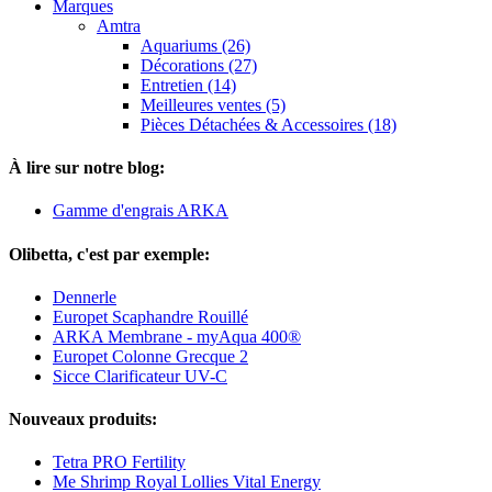
Marques
Amtra
Aquariums (26)
Décorations (27)
Entretien (14)
Meilleures ventes (5)
Pièces Détachées & Accessoires (18)
À lire sur notre blog:
Gamme d'engrais ARKA
Olibetta, c'est par exemple:
Dennerle
Europet Scaphandre Rouillé
ARKA Membrane - myAqua 400®
Europet Colonne Grecque 2
Sicce Clarificateur UV-C
Nouveaux produits:
Tetra PRO Fertility
Me Shrimp Royal Lollies Vital Energy