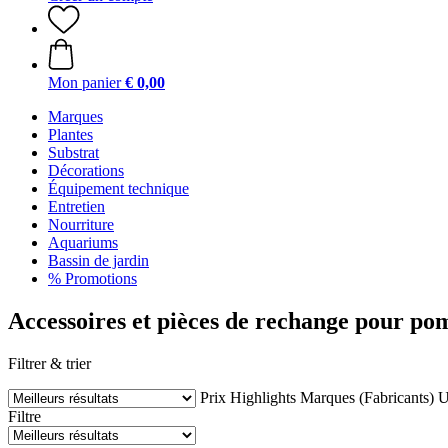
Mon panier
€ 0,00
Marques
Plantes
Substrat
Décorations
Équipement technique
Entretien
Nourriture
Aquariums
Bassin de jardin
% Promotions
Accessoires et pièces de rechange pour po
Filtrer & trier
Prix
Highlights
Marques (Fabricants)
U
Filtre