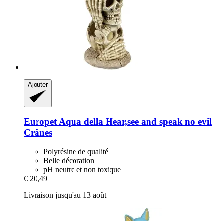
Ajouter
Europet
Aqua della Hear,see and speak no evil
Crânes
Polyrésine de qualité
Belle décoration
pH neutre et non toxique
€ 20,49
Livraison jusqu'au 13 août