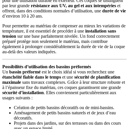
pour une utilisation durable en extérieur. Ces coques se distinguent
par leur grande
résistance aux UV, au gel et aux intempéries
et
offrent, dans des conditions normales d’utilisation, une
durée de vie
d’environ 10 à 20 ans.
Pour permettre au matériau de compenser au mieux les variations de
température, il est essentiel de procéder à une
installation sans
tension
sur une base parfaitement nivelée. Un fond correctement
préparé protège non seulement le matériau, mais contribue
également à prolonger considérablement la durée de vie de la coque
au-delà des valeurs indiquées.
Possibilités d’utilisation des bassins préformés
Un
bassin préformé
est le choix idéal si vous recherchez une
étanchéité fiable dans le temps
et une
sécurité de planification
maximale
sans travaux complexes. Grâce à leur structure robuste et
à l’épaisseur fixe du matériau, ces coques garantissent une grande
sécurité d’installation
. Elles conviennent particulièrement aux
usages suivants :
Création de petits bassins décoratifs ou de mini-bassins.
Aménagement de petits bassins naturels et de jeux d’eau
décoratifs.
Projets dans des jardins, sur des terrasses ou dans des cours
avec un espace limité.