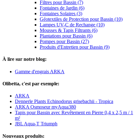
Filtres pour Bassin (7)
Fontaines de Jardin (6)
Fontaines Solaires (3)
Géotextiles de Protection pour Bassin (10)
Lampes UV-C de Rechange (10)
Mousses & Tapis Filtrants (6)
Plantations pour Bassin (6)
Pompes pour Bassin (27)
Produits d'Entretien pour Bassin (9)
À lire sur notre blog:
Gamme d'engrais ARKA
Olibetta, c'est par exemple:
ARKA
Dennerle Plants Echinodorus grisebachii - Tropica
ARKA Osmoseur myAqua380
Tapis pour Bassin avec Revêtement en Pierre 0,4 x 2,5 m / 1
m²
JBL Aqua-T Triumph
Nouveaux produits: