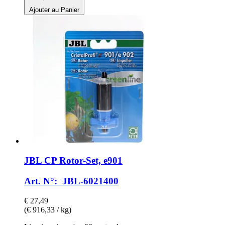
Ajouter au Panier
JBL
CP Rotor-​Set, e901
Art. N°: JBL-6021400
€ 27,49
(€ 916,33 / kg)