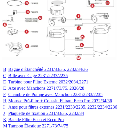
B
Bague d'Étanchéité 2231/33/35, 2232/34/36
C
Bille avec Cage 2231/2233/2235
D
Turbine pour Filtre Externe 2032/2034,2271
E
Axe avec Manchons 2271/73/75, 2026/28
F
Chambre de Pompe avec Manchon 2231/2233/2235
H
Mousse Pré-filtre + Coussin Filtrant Ecco Pro 2032/34/36
I
Anse pour filtres externes 2231/2233/2235, 2232/2234/2236
J
Plaquette de fixation 2231/33/35, 2232/34
K
Bac de Filtre Ecco et Ecco Pro
M
Tampon Élastique 2271/73/74/75