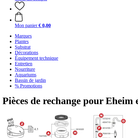
Mon panier
€ 0,00
Marques
Plantes
Substrat
Décorations
Équipement technique
Entretien
Nourriture
Aquariums
Bassin de jardin
% Promotions
Pièces de rechange pour Eheim 