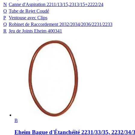
N
Canne d'Aspiration 2211/13/15,2313/15+2222/24
O
Tube de Rejet Coudé
P
Ventouse avec Clips
Q
Robinet de Raccordement 2032/2034/2036/2231/2233
R
Jeu de Joints Eheim 400341
B
Eheim
Bague d'Étanchéité 2231/33/35, 2232/34/3