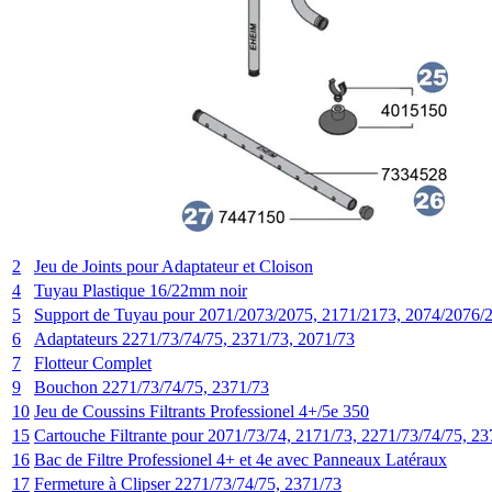
2
Jeu de Joints pour Adaptateur et Cloison
4
Tuyau Plastique 16/22mm noir
5
Support de Tuyau pour 2071/2073/2075, 2171/2173, 2074/2076/
6
Adaptateurs 2271/73/74/75, 2371/73, 2071/73
7
Flotteur Complet
9
Bouchon 2271/73/74/75, 2371/73
10
Jeu de Coussins Filtrants Professionel 4+/5e 350
15
Cartouche Filtrante pour 2071/73/74, 2171/73, 2271/73/74/75, 23
16
Bac de Filtre Professionel 4+ et 4e avec Panneaux Latéraux
17
Fermeture à Clipser 2271/73/74/75, 2371/73