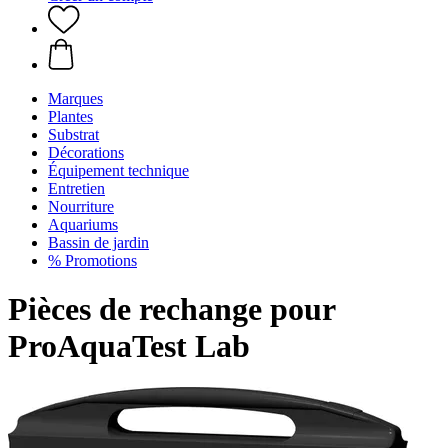
Marques
Plantes
Substrat
Décorations
Équipement technique
Entretien
Nourriture
Aquariums
Bassin de jardin
% Promotions
Pièces de rechange pour
ProAquaTest Lab