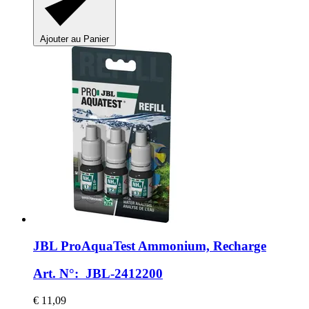
Ajouter au Panier
JBL
ProAquaTest Ammonium, Recharge
Art. N°: JBL-2412200
€ 11,09