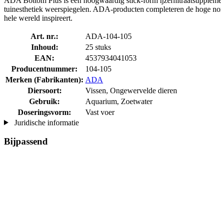
ADA Bottom Plus is een hoogwaardig stick-form ijzernitraatsupplemen
tuinesthetiek weerspiegelen. ADA-producten completeren de hoge norm
hele wereld inspireert.
Art. nr.:
ADA-104-105
Inhoud:
25 stuks
EAN:
4537934041053
Producentnummer:
104-105
Merken (Fabrikanten):
ADA
Diersoort:
Vissen, Ongewervelde dieren
Gebruik:
Aquarium, Zoetwater
Doseringsvorm:
Vast voer
Juridische informatie
Bijpassend