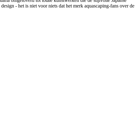
ia omgetoverd tot totale kunstwerken die de stijlvolle Japanse
ign - het is niet voor niets dat het merk aquascaping-fans over de