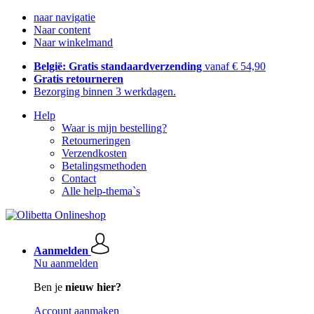
naar navigatie
Naar content
Naar winkelmand
België: Gratis standaardverzending
vanaf € 54,90
Gratis retourneren
Bezorging binnen 3 werkdagen.
Help
Waar is mijn bestelling?
Retourneringen
Verzendkosten
Betalingsmethoden
Contact
Alle help-thema`s
Aanmelden
Nu aanmelden
Ben je
nieuw hier?
Account aanmaken