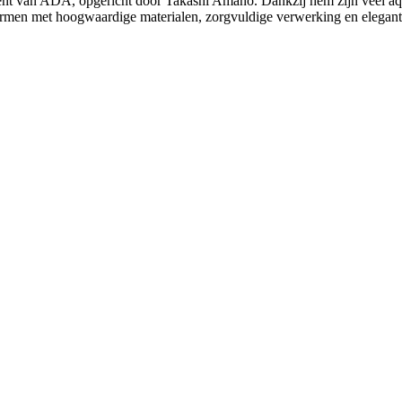
t van ADA, opgericht door Takashi Amano. Dankzij hem zijn veel aquar
en met hoogwaardige materialen, zorgvuldige verwerking en elegant des