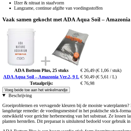
IJzer & nitraat in staafvorm
Langzame, continue afgifte van voedingsstoffen
Vaak samen gekocht met ADA Aqua Soil – Amazonia 
ADA Bottom Plus, 25 stuks
€ 26,49
(€ 1,06 / stuk)
ADA Aqua Soil – Amazonia Ver.2, 9 L
€ 50,49
(€ 5,61 / L)
Totaalprijs:
€ 76,98
Voeg beide toe aan het winkelmandje
Beschrijving
Groeiproblemen en vervagende kleuren bij de mooiste waterplanten? D
langdurige remedie: de voedingsmeststof in het praktische stick-formaa
ontwikkeld voor gerichte herbemesting van het substraat. Ze lossen l
planten herstellen. Dit preparaat is uitsluitend bedoeld voor gebruik in