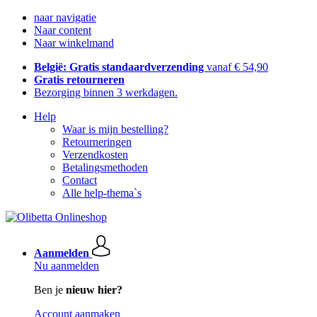
naar navigatie
Naar content
Naar winkelmand
België: Gratis standaardverzending
vanaf € 54,90
Gratis retourneren
Bezorging binnen 3 werkdagen.
Help
Waar is mijn bestelling?
Retourneringen
Verzendkosten
Betalingsmethoden
Contact
Alle help-thema`s
Aanmelden
Nu aanmelden
Ben je
nieuw hier?
Account aanmaken