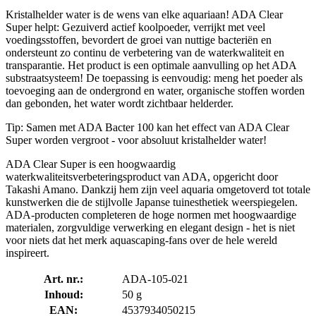
Kristalhelder water is de wens van elke aquariaan! ADA Clear
Super helpt: Gezuiverd actief koolpoeder, verrijkt met veel
voedingsstoffen, bevordert de groei van nuttige bacteriën en
ondersteunt zo continu de verbetering van de waterkwaliteit en
transparantie. Het product is een optimale aanvulling op het ADA
substraatsysteem! De toepassing is eenvoudig: meng het poeder als
toevoeging aan de ondergrond en water, organische stoffen worden
dan gebonden, het water wordt zichtbaar helderder.
Tip: Samen met ADA Bacter 100 kan het effect van ADA Clear
Super worden vergroot - voor absoluut kristalhelder water!
ADA Clear Super is een hoogwaardig
waterkwaliteitsverbeteringsproduct van ADA, opgericht door
Takashi Amano. Dankzij hem zijn veel aquaria omgetoverd tot totale
kunstwerken die de stijlvolle Japanse tuinesthetiek weerspiegelen.
ADA-producten completeren de hoge normen met hoogwaardige
materialen, zorgvuldige verwerking en elegant design - het is niet
voor niets dat het merk aquascaping-fans over de hele wereld
inspireert.
Art. nr.:
ADA-105-021
Inhoud:
50 g
EAN:
4537934050215