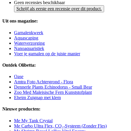
Geen recensies beschikbaar
Schrijf als eerste een recensie over dit product.
Uit ons magazine:
Garnalenkweek
Aquascaping
Waterverzorging
Nanoaquaristiek
Voer je garnalen op de juiste manier
Ontdek Olibetta:
Oase
Amtra Foto Achtergrond - Flora
Dennerle Plants Echinodorus - Small Bear
Zoo Med Maleisische Fern Kunststofplant
Eheim Zuignap met klem
Nieuwe producten:
Me My Tank Crystal
Me Carbo Ultra Flex, CO₂-Systeem (Zonder Fles)