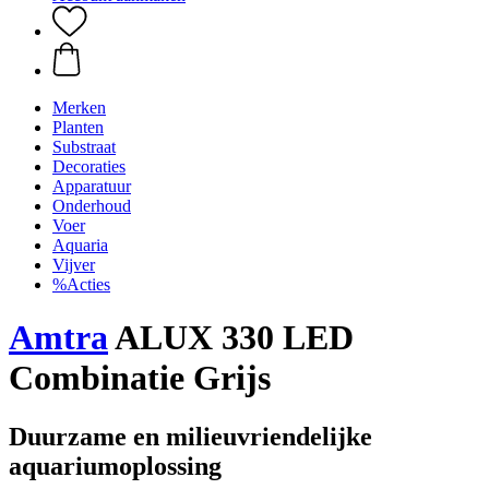
Merken
Planten
Substraat
Decoraties
Apparatuur
Onderhoud
Voer
Aquaria
Vijver
%Acties
Amtra
ALUX 330 LED
Combinatie Grijs
Duurzame en milieuvriendelijke
aquariumoplossing