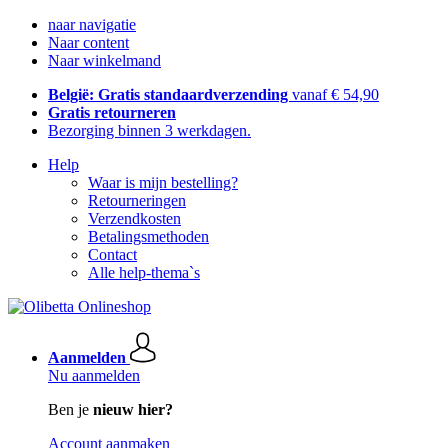
naar navigatie
Naar content
Naar winkelmand
België: Gratis standaardverzending
vanaf € 54,90
Gratis retourneren
Bezorging binnen 3 werkdagen.
Help
Waar is mijn bestelling?
Retourneringen
Verzendkosten
Betalingsmethoden
Contact
Alle help-thema`s
Aanmelden
Nu aanmelden
Ben je
nieuw hier?
Account aanmaken