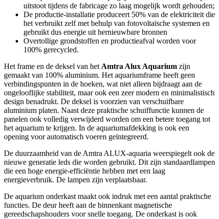
uitstoot tijdens de fabricage zo laag mogelijk wordt gehouden;
De productie-installatie produceert 50% van de elektriciteit die
het verbruikt zelf met behulp van fotovoltaïsche systemen en
gebruikt dus energie uit hernieuwbare bronnen
Overtollige grondstoffen en productieafval worden voor
100% gerecycled.
Het frame en de deksel van het
Amtra Alux Aquarium
zijn
gemaakt van 100% aluminium. Het aquariumframe heeft geen
verbindingspunten in de hoeken, wat niet alleen bijdraagt aan de
ongelooflijke stabiliteit, maar ook een zeer modern en minimalistisch
design benadrukt. De deksel is voorzien van verschuifbare
aluminium platen. Naast deze praktische schuiffunctie kunnen de
panelen ook volledig verwijderd worden om een betere toegang tot
het aquarium te krijgen. In de aquariumafdekking is ook een
opening voor automatisch voeren geïntegreerd.
De duurzaamheid van de Amtra ALUX-aquaria weerspiegelt ook de
nieuwe generatie leds die worden gebruikt. Dit zijn standaardlampen
die een hoge energie-efficiëntie hebben met een laag
energieverbruik. De lampen zijn verplaatsbaar.
De aquarium onderkast maakt ook indruk met een aantal praktische
functies. De deur heeft aan de binnenkant magnetische
gereedschapshouders voor snelle toegang. De onderkast is ook