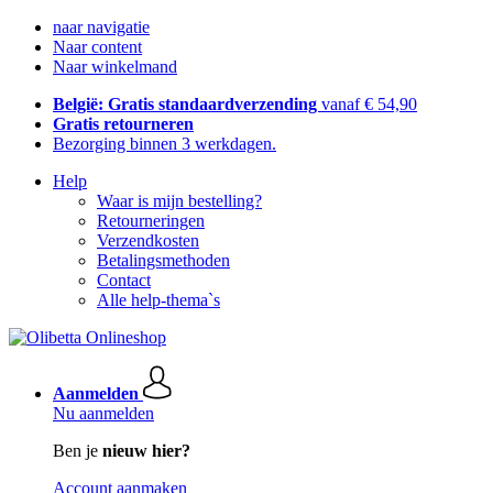
naar navigatie
Naar content
Naar winkelmand
België: Gratis standaardverzending
vanaf € 54,90
Gratis retourneren
Bezorging binnen 3 werkdagen.
Help
Waar is mijn bestelling?
Retourneringen
Verzendkosten
Betalingsmethoden
Contact
Alle help-thema`s
Aanmelden
Nu aanmelden
Ben je
nieuw hier?
Account aanmaken