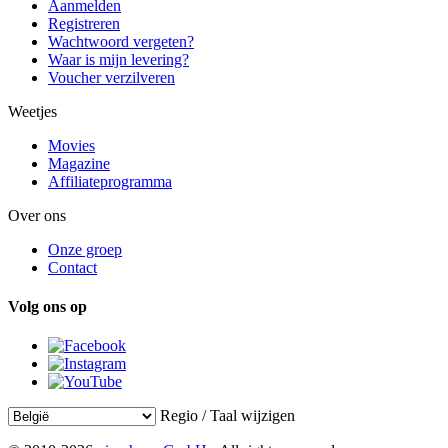
Aanmelden
Registreren
Wachtwoord vergeten?
Waar is mijn levering?
Voucher verzilveren
Weetjes
Movies
Magazine
Affiliateprogramma
Over ons
Onze groep
Contact
Volg ons op
Regio / Taal wijzigen