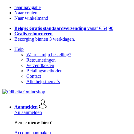
naar navigatie
Naar content
Naar winkelmand
België: Gratis standaardverzending
vanaf € 54,90
Gratis retourneren
Bezorging binnen 3 werkdagen.
Help
Waar is mijn bestelling?
Retourneringen
Verzendkosten
Betalingsmethoden
Contact
Alle help-thema`s
Aanmelden
Nu aanmelden
Ben je
nieuw hier?
Account aanmaken