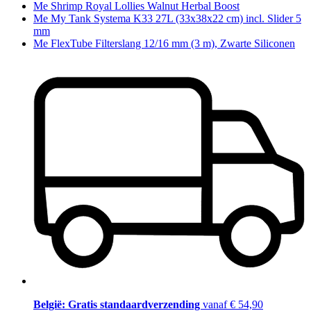
Me Shrimp Royal Lollies Walnut Herbal Boost
Me My Tank Systema K33 27L (33x38x22 cm) incl. Slider 5
mm
Me FlexTube Filterslang 12/16 mm (3 m), Zwarte Siliconen
België: Gratis standaardverzending
vanaf € 54,90