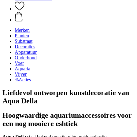
Merken
Planten
Substraat
Decoraties
Apparatuur
Onderhoud
Voer
Aquaria
Vijver
%Acties
Liefdevol ontworpen kunstdecoratie van
Aqua Della
Hoogwaardige aquariumaccessoires voor
een nog mooiere eshtiek
Aqua Della
staat bekend om zijn uitgebreide collectie