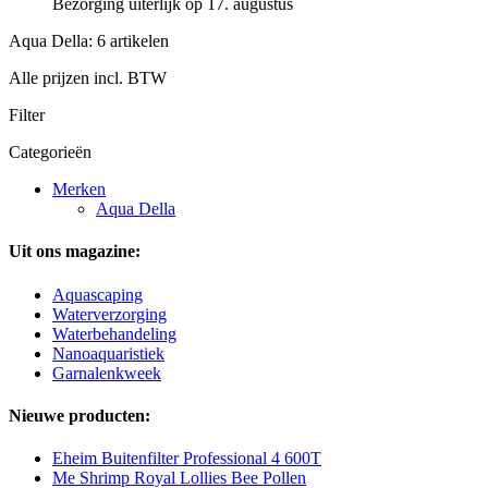
Bezorging uiterlijk op 17. augustus
Aqua Della: 6 artikelen
Alle prijzen incl. BTW
Filter
Categorieën
Merken
Aqua Della
Uit ons magazine:
Aquascaping
Waterverzorging
Waterbehandeling
Nanoaquaristiek
Garnalenkweek
Nieuwe producten:
Eheim Buitenfilter Professional 4 600T
Me Shrimp Royal Lollies Bee Pollen