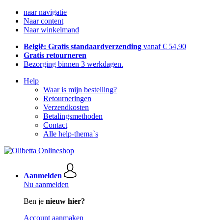
naar navigatie
Naar content
Naar winkelmand
België: Gratis standaardverzending
vanaf € 54,90
Gratis retourneren
Bezorging binnen 3 werkdagen.
Help
Waar is mijn bestelling?
Retourneringen
Verzendkosten
Betalingsmethoden
Contact
Alle help-thema`s
Aanmelden
Nu aanmelden
Ben je
nieuw hier?
Account aanmaken