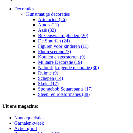
Decoraties
Kunstmatige decoraties
Artefacten (26)
Auto's (11)
Azië (32)
Bezienswaardigheden (20)
De Smurfen (24)
Figuren voor kinderen (11)
Fluorescerend (3)
Koralen en zeesterren (9)
Militaire Decoratie (19)
Natuurlijk ogende decoratie (30)
Ruimte (9)
Schepen (14)
Skelet (17)
Spongebob Squarepants (17)
Steen- en rotsformaties (38)
Uit ons magazine:
Nanoaquaristiek
Garnalenkweek
Actief grind