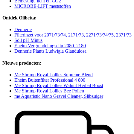
Bemesting, licht en CO2
MICROBE-LIFT meststoffen
Ontdek Olibetta:
Dennerle
Filterinzet voor 2071/73/74, 2171/73, 2271/73/74/75, 2371/73
Söll pH-Minus
Eheim Vergrendelingsclip 2080, 2180
Dennerle Plants Ludwigia Glandulosa
Nieuwe producten:
Me Shrimp Royal Lollies Supreme Blend
Eheim Buitenfilter Professional 4 800
Me Shrimp Royal Lollies Walnut Herbal Boost
Me Shrimp Royal Lollies Bee Pollen
me Aquaristic Nano Gravel Cleaner, Slibzuiger