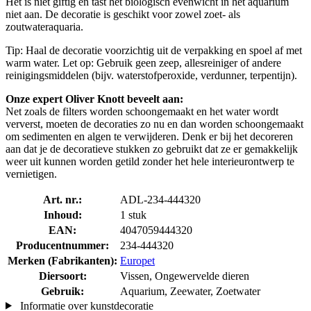
Het is niet giftig en tast het biologisch evenwicht in het aquarium
niet aan. De decoratie is geschikt voor zowel zoet- als
zoutwateraquaria.
Tip: Haal de decoratie voorzichtig uit de verpakking en spoel af met
warm water. Let op: Gebruik geen zeep, allesreiniger of andere
reinigingsmiddelen (bijv. waterstofperoxide, verdunner, terpentijn).
Onze expert Oliver Knott beveelt aan:
Net zoals de filters worden schoongemaakt en het water wordt
ververst, moeten de decoraties zo nu en dan worden schoongemaakt
om sedimenten en algen te verwijderen. Denk er bij het decoreren
aan dat je de decoratieve stukken zo gebruikt dat ze er gemakkelijk
weer uit kunnen worden getild zonder het hele interieurontwerp te
vernietigen.
Art. nr.:
ADL-234-444320
Inhoud:
1 stuk
EAN:
4047059444320
Producentnummer:
234-444320
Merken (Fabrikanten):
Europet
Diersoort:
Vissen, Ongewervelde dieren
Gebruik:
Aquarium, Zeewater, Zoetwater
Informatie over kunstdecoratie