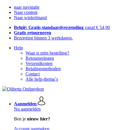
naar navigatie
Naar content
Naar winkelmand
België: Gratis standaardverzending
vanaf € 54,90
Gratis retourneren
Bezorging binnen 3 werkdagen.
Help
Waar is mijn bestelling?
Retourneringen
Verzendkosten
Betalingsmethoden
Contact
Alle help-thema`s
Aanmelden
Nu aanmelden
Ben je
nieuw hier?
Account aanmaken