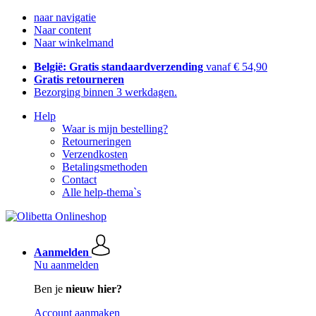
naar navigatie
Naar content
Naar winkelmand
België: Gratis standaardverzending
vanaf € 54,90
Gratis retourneren
Bezorging binnen 3 werkdagen.
Help
Waar is mijn bestelling?
Retourneringen
Verzendkosten
Betalingsmethoden
Contact
Alle help-thema`s
Aanmelden
Nu aanmelden
Ben je
nieuw hier?
Account aanmaken