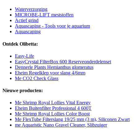
Waterverzorging
MICROBE-LIFT meststoffen
Actief grind
Aquascaping - Tools voor je aquarium
Aquascaping
Ontdek Olibetta:
Easy-Life
EasyCrystal FilterBox 600 Reserveonderdelenset
Dennerle Plants Hemianthus glomeratus
Eheim Regelklep voor slang 4/6mm
Me CO2 Check Glass
Nieuwe producten:
Me Shrimp Royal Lollies Vital Energy
Eheim Buitenfilter Professional 4 600T
Me Shrimp Royal Lollies Color Boost
Me FlexTube Filterslang 19/25 mm (3 m), Siliconen Zwart
me Aquaristic Nano Gravel Cleaner, Slibzuiger