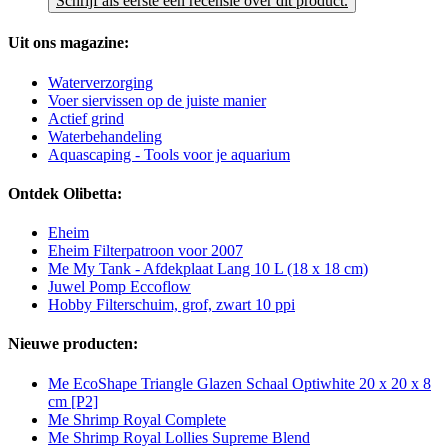
Schrijf als eerste een recensie over dit product.
Uit ons magazine:
Waterverzorging
Voer siervissen op de juiste manier
Actief grind
Waterbehandeling
Aquascaping - Tools voor je aquarium
Ontdek Olibetta:
Eheim
Eheim Filterpatroon voor 2007
Me My Tank - Afdekplaat Lang 10 L (18 x 18 cm)
Juwel Pomp Eccoflow
Hobby Filterschuim, grof, zwart 10 ppi
Nieuwe producten:
Me EcoShape Triangle Glazen Schaal Optiwhite 20 x 20 x 8
cm [P2]
Me Shrimp Royal Complete
Me Shrimp Royal Lollies Supreme Blend