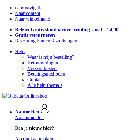
naar navigatie
Naar content
Naar winkelmand
België: Gratis standaardverzending
vanaf € 54,90
Gratis retourneren
Bezorging binnen 3 werkdagen.
Help
Waar is mijn bestelling?
Retourneringen
Verzendkosten
Betalingsmethoden
Contact
Alle help-thema`s
Aanmelden
Nu aanmelden
Ben je
nieuw hier?
Account aanmaken