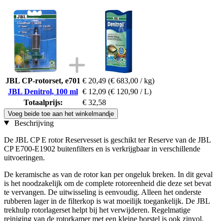
JBL CP-rotorset, e701
€ 20,49
(€ 683,00 / kg)
JBL Denitrol, 100 ml
€ 12,09
(€ 120,90 / L)
Totaalprijs:
€ 32,58
Voeg beide toe aan het winkelmandje
Beschrijving
De JBL CP E rotor Reservesset is geschikt ter Reserve van de JBL
CP E700-E1902 buitenfilters en is verkrijgbaar in verschillende
uitvoeringen.
De keramische as van de rotor kan per ongeluk breken. In dit geval
is het noodzakelijk om de complete rotoreenheid die deze set bevat
te vervangen. De uitwisseling is eenvoudig. Alleen het onderste
rubberen lager in de filterkop is wat moeilijk toegankelijk. De JBL
trekhulp rotorlagerset helpt bij het verwijderen. Regelmatige
reiniging van de rotorkamer met een kleine borstel is ook zinvol,