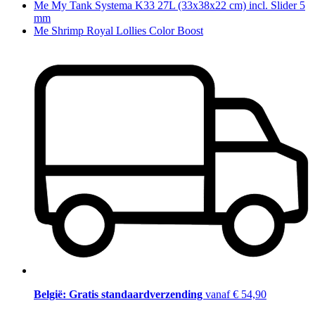
Me My Tank Systema K33 27L (33x38x22 cm) incl. Slider 5
mm
Me Shrimp Royal Lollies Color Boost
België: Gratis standaardverzending
vanaf € 54,90