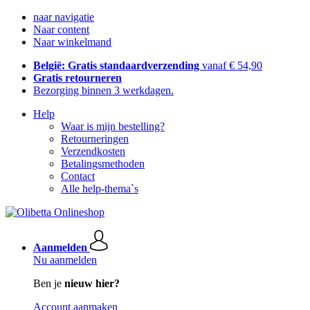
naar navigatie
Naar content
Naar winkelmand
België: Gratis standaardverzending
vanaf € 54,90
Gratis retourneren
Bezorging binnen 3 werkdagen.
Help
Waar is mijn bestelling?
Retourneringen
Verzendkosten
Betalingsmethoden
Contact
Alle help-thema`s
Aanmelden
Nu aanmelden
Ben je
nieuw hier?
Account aanmaken