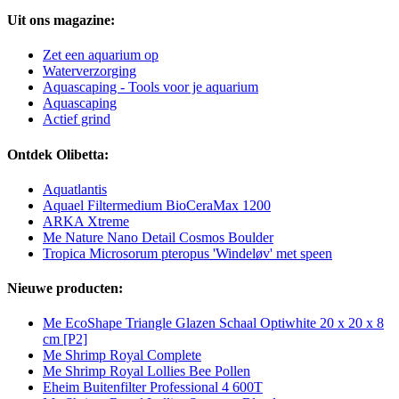
Uit ons magazine:
Zet een aquarium op
Waterverzorging
Aquascaping - Tools voor je aquarium
Aquascaping
Actief grind
Ontdek Olibetta:
Aquatlantis
Aquael Filtermedium BioCeraMax 1200
ARKA Xtreme
Me Nature Nano Detail Cosmos Boulder
Tropica Microsorum pteropus 'Windeløv' met speen
Nieuwe producten:
Me EcoShape Triangle Glazen Schaal Optiwhite 20 x 20 x 8
cm [P2]
Me Shrimp Royal Complete
Me Shrimp Royal Lollies Bee Pollen
Eheim Buitenfilter Professional 4 600T